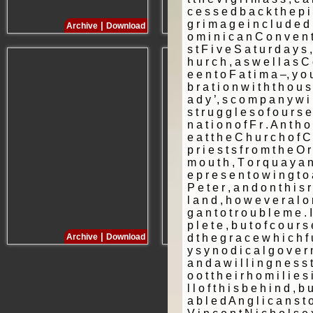
|
|
Archive
Download
Archive
Download
|
|
Archive
Download
Archive
Download