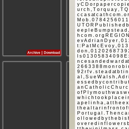
|
|
Archive
Download
Archive
Download