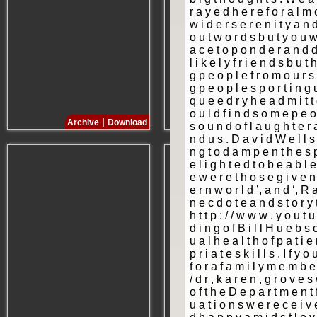
|
|
Archive
Download
Archive
Download