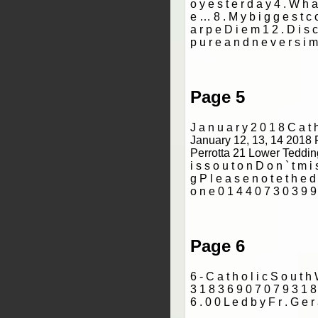
o y e s t e r d a y 4 . W h a t
e … 8 . M y b i g g e s t c o 
a r p e D i e m 1 2 . D i s c i
p u r e a n d n e v e r s i m
Page 5
J a n u a r y 2 0 1 8 C a 
January 12, 13, 14 2018 
Perrotta 21 Lower Teddi
i s s o u t o n D o n ` t m i 
g P l e a s e n o t e t h e d 
o n e 0 1 4 4 0 7 3 0 3 9 9 A
Page 6
6 - C a t h o l i c S o u t 
3 1 8 3 6 9 0 7 0 7 9 3 1 8 3
6 . 0 0 L e d b y F r . G e r 