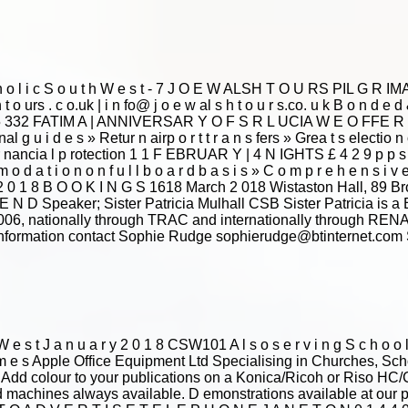
 t h o l i c S o u t h W e s t - 7 J O E W ALSH T O U RS PIL G R 
urs . c o.uk | i n fo@ j o e w al s h t o u r s.co. u k B o n d e d & L
 332 FATIM A | ANNIVERSAR Y O F S R L UCIA W E O FFE R » D i r e
al g u i d e s » Retur n airp o r t t r a n s fers » Grea t s electio n 
 r nancia l p rotection 1 1 F EBRUAR Y | 4 N IGHTS £ 4 2 9 p p s £ on 
 o d a t i o n o n f u l l b o a r d b a s i s » C o m p r e h e n s i v e
 G 2 0 1 8 B O O K I N G S 16­18 March 2 018 Wistaston Hall
D Speaker; Sister Patricia Mulhall CSB Sister Patricia is a B
2006, nationally through TRAC and internationally through RENA
ore information contact Sophie Rudge sophierudge@btinterne
h W e s t J a n u a r y 2 0 1 8 CSW101 A l s o s e r v i n g S c h o o l 
 o m e s Apple Office Equipment Ltd Specialising in Churches, Sc
r. Add colour to your publications on a Konica/Ricoh or Riso HC
d machines always available. D emonstrations available at our 