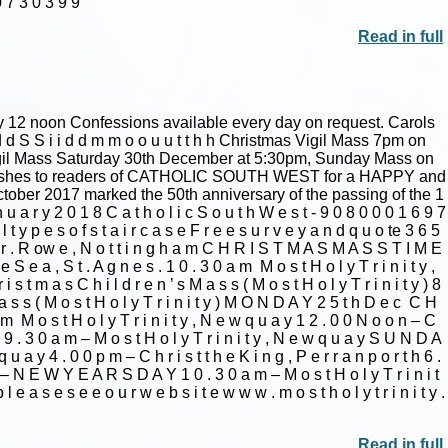
 7 3 0 3 9 9
Read in full
mas day 12 noon Confessions available every day on request. Carols
o d d S S i i d d m m o o u u t t h h Christmas Vigil Mass 7pm on
gil Mass Saturday 30th December at 5:30pm, Sunday Mass on
 wishes to readers of CATHOLIC SOUTH WEST for a HAPPY and
ober 2017 marked the 50th anniversary of the passing of the 1
r y 2 0 1 8 C a t h o l i c S o u t h W e s t - 9 0 8 0 0 0 1 6 9 7
 l t y p e s o f s t a i r c a s e F r e e s u r v e y a n d q u o te 3 6 5
s . ” M r . R ow e , N o t t i n g h a m C H R I S T M A S M A S S T I M E
e a , S t . A g n e s . 1 0 . 3 0 a m ­ M o s t H o l y T r i n i t y ,
 i s t m a s C h i l d r e n ’ s M a s s ( M o s t H o l y T r i n i t y ) 8
 M a s s ( M o s t H o l y T r i n i t y ) M O N D A Y 2 5 t h D e c ­ C H
m ­ M o s t H o l y T r i n i t y , N e w q u a y 1 2 . 0 0 N o o n – C
 9 . 3 0 a m – M o s t H o l y T r i n i t y , N e w q u a y S U N D A
 y 4 . 0 0 p m – C h r i s t t h e K i n g , P e r r a n p o r t h 6 .
 – N E W Y E A R S D A Y 1 0 . 3 0 a m – M o s t H o l y T r i n i t
l e a s e s e e o u r w e b s i t e w w w . m o s t h o l y t r i n i t y .
Read in full