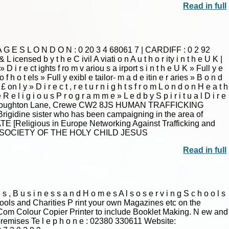
Read in full
IMA G E S L O N D O N : 0 20 3 4 68061 7 | CARDIFF : 0 2 92
 icensed b y t h e C ivil A viati o n A u t h o r ity i n t h e U K |
 ct ights f ro m v ariou s a irport s i n t h e U K » Full y e
o f h o t els » Full y exibl e tailor- m a d e itin e r aries » B o n d
l y » D i r e c t , r e t u r n i g h t s f r o m L o n d o n H e a t h
 R e l i g i o u s P r o g r a m m e » L e d b y S p i r i t u a l D i r e
, 89 Broughton Lane, Crewe CW2 8JS HUMAN TRAFFICKING
rigidine sister who has been campaigning in the area of
TE [Religious in Europe Networking Against Trafficking and
t.com SOCIETY OF THE HOLY CHILD JESUS
Read in full
s , B u s i n e s s a n d H o m e s A l s o s e r v i n g S c h o o l s
hools and Charities P rint your own Magazines etc on the
/Com Colour Copier Printer to include Booklet Making. N ew and
premises Te l e p h o n e : 02380 330611 Website: