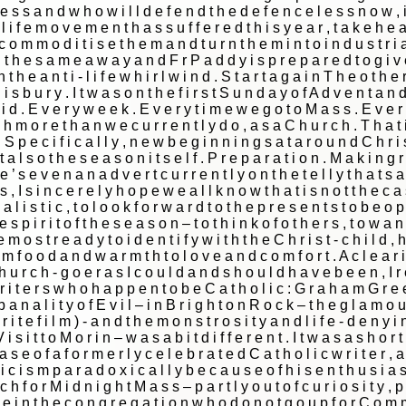
|
|
Archive
Download
Archive
Download
|
|
Archive
Download
Archive
Download