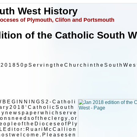
uth West History
ioceses of Plymouth, Clifon and Portsmouth
ition of the Catholic South W
 2 0 1 8 5 0 p S e r v i n g t h e C h u r c h i n t h e S o u t h W e s 
|
|
Archive
Download
Archive
Download
r n . C a n y o u i m a g i n e ? I r e l a n d i s c o n s i d e r i n g r e p e a l i n g i t s l e g a l p r o t e c t i o n f o r u n b o r n c h i l d r e n . W h o s p e a k s u p f o r t h e v o i c e l e s s a n d w h o w i l l d e f e n d t h e d e f e n c e l e s s n o w , i f n o t u s ? R e a d h i s s e r m o n a n d , d e s p i t e t h e s e t b a c k s t h a t t h e p r o - l i f e m o v e m e n t h a s s u f f e r e d t h i s y e a r , t a k e h e a r t . I f y o u a r e a p p a l l e d b y t h e a t t a c k s o n t h e u n b o r n , t h e a t t e m p t t o c o m m o d i t i s e t h e m a n d t u r n t h e m i n t o i n d u s t r i a l r a w m a t e r i a l : t a k e h e a r t . Y o u a r e n o t a l o n e ; p l e n t y o f o t h e r s f e e l t h e s a m e a w a y a n d F r P a d d y i s p r e p a r e d t o g i v e v o i c e t o t h o s e w h o f e a r t h e i r w o r d s w o u l d b e t o o q u i e t , a n d l o s t i n t h e a n t i - l i f e w h i r l w i n d . S t a r t a g a i n T h e o t h e r h o m i l y I f o u n d p a r t i c u l a r l y s t r i k i n g w a s b y M g r F i t z g e r a l d , i n S a l i s b u r y . I t w a s o n t h e f i r s t S u n d a y o f A d v e n t a n d h e t a l k e d o f n e w b e g i n n i n g s . E v e r y d a y i s a n e w b e g i n n i n g , h e s a i d . E v e r y w e e k . E v e r y t i m e w e g o t o M a s s . E v e r y t i m e w e g o t o C o n f e s s i o n – a n d w e s h o u l d g o t o C o n f e s s i o n , m u c h m o r e t h a n w e c u r r e n t l y d o , a s a C h u r c h . T h a t i s v e r y m u c h w h a t t h e S e a s o n o f A d v e n t i s a b o u t : n e w b e g i n n i n g s . S p e c i f i c a l l y , n e w b e g i n n i n g s a t a r o u n d C h r i s t m a s , t h e n e w y e a r o f t h e C h u r c h , a n d t h e N a t i v i t y o f O u r L o r d , b u t a l s o t h e s e a s o n i t s e l f . P r e p a r a t i o n . M a k i n g r e a d y . W e a r e s u r r o u n d e d w i t h s e c u l a r i m a g e s o f C h r i s t m a s ; t h e r e ’ s e v e n a n a d v e r t c u r r e n t l y o n t h e t e l l y t h a t s a y s o f a 6 0 - i n c h T V : “ i t ’ s w h a t C h r i s t m a s i s a l l a b o u t ” . A s C a t h o l i c s , I s i n c e r e l y h o p e w e a l l k n o w t h a t i s n o t t h e c a s e ! F u n n i l y e n o u g h , a l t h o u g h t h e y a r e t h e m o s t l i k e l y t o b e m a t e r i a l i s t i c , t o l o o k f o r w a r d t o t h e p r e s e n t s t o b e o p e n e d o n C h r i s t m a s D a y , i t i s o u r c h i l d r e n w h o a r e m o s t o p e n t o t h e s p i r i t o f t h e s e a s o n – t o t h i n k o f o t h e r s , t o w a n t t o g i v e , t o b e f a s c i n a t e d b y t h e s t o r y o f t h e F i r s t C h r i s t m a s . T o b e m o s t r e a d y t o i d e n t i f y w i t h t h e C h r i s t - c h i l d , h e l p l e s s a n d t o t a l l y d e p e n d e n t o n H i s p a r e n t s f o r e v e r y t h i n g , f r o m f o o d a n d w a r m t h t o l o v e a n d c o m f o r t . A c l e a r i n s i g h t f r o m a f l a w e d m a n Y e a r s a g o , w h e n I w a s n o t a s r e g u l a r a C h u r c h - g o e r a s I c o u l d a n d s h o u l d h a v e b e e n , I r e a d a s t o r y w r i t t e n b y t h a t m o s t b r i l l i a n t , c o m p l e x a n d f l a w e d o f w r i t e r s w h o h a p p e n t o b e C a t h o l i c : G r a h a m G r e e n . H e w a s c a p a b l e o f s e a r i n g p e r c e p t i o n a n d d e s c r i p t i o n o f t h e b a n a l i t y o f E v i l – i n B r i g h t o n R o c k – t h e g l a m o u r ( i n t h e o l d - f a s h i o n e d s e n s e ) o f E v i l – i n T h e T h i r d M a n ( m y f a v o u r i t e f i l m ) - a n d t h e m o n s t r o s i t y a n d l i f e - d e n y i n g e v i l o f E v i l , i n T h e P o w e r a n d t h e G l o r y . T h i s p a r t i c u l a r t a l e – A V i s i t t o M o r i n – w a s a b i t d i f f e r e n t . I t w a s a s h o r t s t o r y a n d i t h a d o n l y t w o c h a r a c t e r s : M o r i n , a b i t o f a b u r n e d - o u t c a s e o f a f o r m e r l y c e l e b r a t e d C a t h o l i c w r i t e r , a n d D u n l o p , a n o n - C a t h o l i c w h o h a d b e c o m e i n t e r e s t e d i n C a t h o l i c i s m p a r a d o x i c a l l y b e c a u s e o f h i s e n t h u s i a s m f o r M o r i n a n d h i s w o r k . D u n l o p h a s s t o p p e d b y a C a t h o l i c C h u r c h f o r M i d n i g h t M a s s – p a r t l y o u t o f c u r i o s i t y , p a r t l y b e c a u s e h e i s b e i n g d r a w n t o t h e C h u r c h . T h e o n l y t w o p e o p l e i n t h e c o n g r e g a t i o n w h o d o n o t g o u p f o r C o m m u n i o n a r e D u n l o p h i m s e l f , a n d a n o l d e r m a n h e r e c o g n i s e s a s t h i s M o r i n c h a p . B o r n a g a i n F o r m e , t h e m o s t a m a z i n g l i n e s a r e