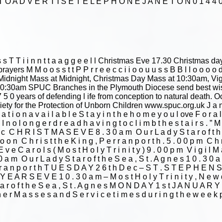
 O A D V E R T I S E T E L E P H O N E J A N E T O N 0 1 4 4 0
 ’ ’ s s T T i i n n t t a a g g e e l l Christmas Eve 17.30 Christ
ayers M M o o s s t t P P r r e e c c i i o o u u s s B B l l o o o 
idnight Mass at Midnight, Christmas Day Mass at 10:30am, Vi
 10:30am SPUC Branches in the Plymouth Diocese send best
years of defending l ife from conception to natural death. Oct
ty for the Protection of Unborn Children www.spuc.org.uk J a n u a 
l a t i o n a v a i l a b l e S t a y i n t h e h o m e y o u l ove F o r a l
 e “ I n o l o n g e r d r e a d h a v i n g t o c l i m b t h e s t a i r 
 C H R I S T M A S E V E 8 . 3 0 a m ­ O u r L a d y S t a r o f t h e S 
o n ­ C h r i s t t h e K i n g , P e r r a n p o r t h . 5 . 0 0 p m ­ C h r
E v e C a r o l s ( M o s t H o l y T r i n i t y ) 9 . 0 0 p m ­ V i g i l
 m ­ O u r L a d y S t a r o f t h e S e a , S t . A g n e s 1 0 . 3 0 a 
e r r a n p o r t h T U E S D A Y 2 6 t h D e c – S T . S T E P H E N S
A R S E V E 1 0 . 3 0 a m – M o s t H o l y T r i n i t y , N e w q u a
 a r o f t h e S e a , S t . A g n e s M O N D A Y 1 s t J A N U A R Y
e r M a s s e s a n d S e r v i c e t i m e s d u r i n g t h e w e e k p 