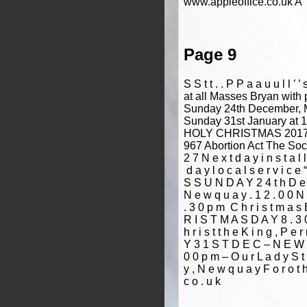
www.appleoffice.co.uk A T
Page 9
S S t t . . P P a a u u l l
at all Masses Bryan with pr
Sunday 24th December, M
Sunday 31st January at
HOLY CHRISTMAS 2017 5 0 
967 Abortion Act The Socie
2 7 N e x t d a y i n s t a l 
­ d a y l o c a l s e r v i c
S S U N D A Y 2 4 t h D e c ­
N e w q u a y . 1 2 . 0 0 N o 
. 3 0 p m ­ C h r i s t m a s 
R I S T M A S D A Y 8 . 3 0 a
h r i s t t h e K i n g , P 
Y 3 1 S T D E C – N E W Y E 
0 0 p m – O u r L a d y S t
y , N e w q u a y F o r o t h 
c o . u k