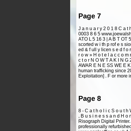
Page 7
J a n u a r y 2 0 1 8 C a
0003 8 6 5 www.joewalsh t o 
ATO L 5 16 3 | A B T OT 5
scorted w i th p rof e s sion
ed & f ull y licen s e d f o
r o w » H o t e l a c c o m m
c t o r N O W T A K I N
AWAR E N E SS WE E KE N 
human trafficking since 
Exploitation] . F or m
Page 8
8 - C a t h o l i c S o u t 
, B u s i n e s s a n d H
Risograph Digital Printe
professionally refurbishe