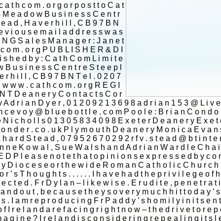
|
|
Archive
Download
Archive
Download