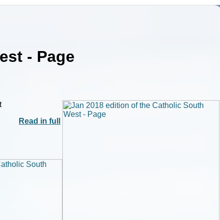
est - Page
t
Read in full
|
|
Archive
Download
Archive
Download