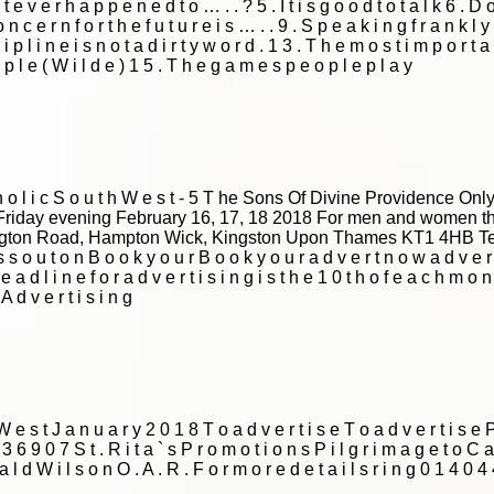
 e v e r h a p p e n e d t o … . . ? 5 . I t i s g o o d t o t a l k 6 . D o 
n c e r n f o r t h e f u t u r e i s … . . 9 . S p e a k i n g f r a n k l
 p l i n e i s n o t a d i r t y w o r d . 1 3 . T h e m o s t i m p o r t a n 
 p l e ( W i l d e ) 1 5 . T h e g a m e s p e o p l e p l a y
t h o l i c S o u t h W e s t - 5 T he Sons Of Divine Providence 
Friday evening February 16, 17, 18 2018 For men and women thin
ngton Road, Hampton Wick, Kingston Upon Thames KT1 4HB Tel
s s o u t o n B o o k y o u r B o o k y o u r a d v e r t n o w a d v e r t
e a d l i n e f o r a d v e r t i s i n g i s t h e 1 0 t h o f e a c h m o 
 d v e r t i s i n g
h W e s t J a n u a r y 2 0 1 8 T o a d v e r t i s e T o a d v e r t i s
 6 9 0 7 S t . R i t a ` s P r o m o t i o n s P i l g r i m a g e t o C 
a l d W i l s o n O . A . R . F o r m o r e d e t a i l s r i n g 0 1 4 0 4