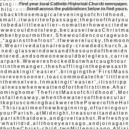
Find your local Catholic Historical Church newspaper.
Scroll
to find yours.
|
|
Archive
Download
Archive
Download