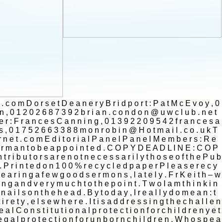
|
|
Archive
Download
Archive
Download