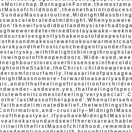
|
|
Archive
Download
Archive
Download