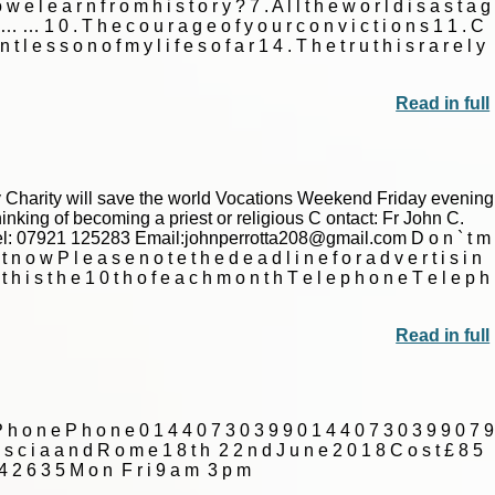
w e l e a r n f r o m h i s t o r y ? 7 . A l l t h e w o r l d i s a s t a g
 y … … 1 0 . T h e c o u r a g e o f y o u r c o n v i c t i o n s 1 1 . C
t l e s s o n o f m y l i f e s o f a r 1 4 . T h e t r u t h i s r a r e l y
Read in full
Only Charity will save the world Vocations Weekend Friday evening
king of becoming a priest or religious C ontact: Fr John C.
: 07921 125283 Email:johnperrotta208@gmail.com D o n ` t m
 n o w P l e a s e n o t e t h e d e a d l i n e f o r a d v e r t i s i n
n t h i s t h e 1 0 t h o f e a c h m o n t h T e l e p h o n e T e l e p h
Read in full
 e P h o n e P h o n e 0 1 4 4 0 7 3 0 3 9 9 0 1 4 4 0 7 3 0 3 9 9 0 7 9
a s c i a a n d R o m e 1 8 t h ­ 2 2 n d J u n e 2 0 1 8 C o s t £ 8 5
 4 2 6 3 5 M o n ­ F r i 9 a m ­ 3 p m