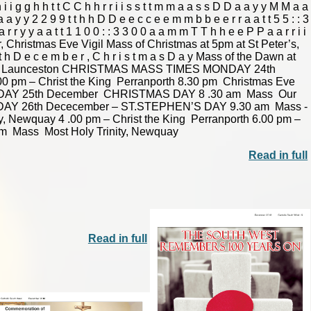
Read in full
Read in full